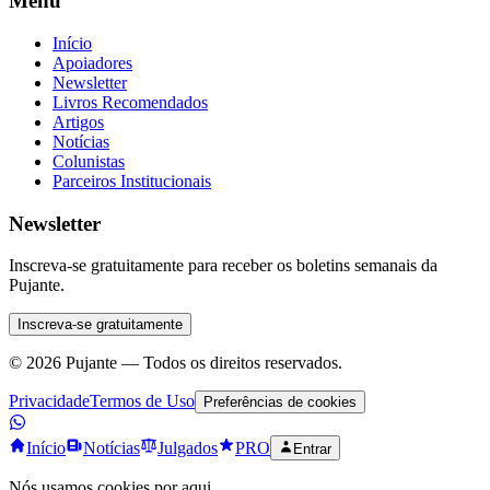
Menu
Início
Apoiadores
Newsletter
Livros Recomendados
Artigos
Notícias
Colunistas
Parceiros Institucionais
Newsletter
Inscreva-se gratuitamente para receber os boletins semanais da
Pujante.
Inscreva-se gratuitamente
©
2026
Pujante — Todos os direitos reservados.
Privacidade
Termos de Uso
Preferências de cookies
Início
Notícias
Julgados
PRO
Entrar
Nós usamos cookies por aqui