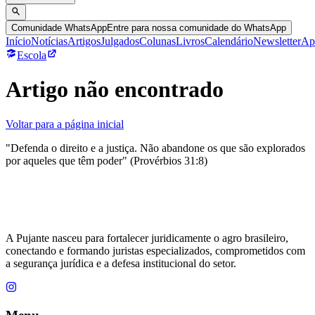
Comunidade WhatsApp
Entre para nossa comunidade do WhatsApp
Início
Notícias
Artigos
Julgados
Colunas
Livros
Calendário
Newsletter
Ap
Escola
Artigo não encontrado
Voltar para a página inicial
"Defenda o direito e a justiça. Não abandone os que são explorados
por aqueles que têm poder" (Provérbios 31:8)
A Pujante nasceu para fortalecer juridicamente o agro brasileiro,
conectando e formando juristas especializados, comprometidos com
a segurança jurídica e a defesa institucional do setor.