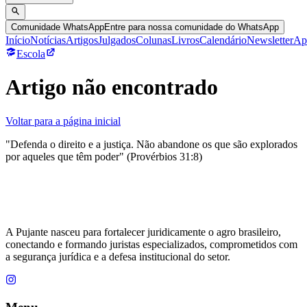
Comunidade WhatsApp
Entre para nossa comunidade do WhatsApp
Início
Notícias
Artigos
Julgados
Colunas
Livros
Calendário
Newsletter
Ap
Escola
Artigo não encontrado
Voltar para a página inicial
"Defenda o direito e a justiça. Não abandone os que são explorados
por aqueles que têm poder" (Provérbios 31:8)
A Pujante nasceu para fortalecer juridicamente o agro brasileiro,
conectando e formando juristas especializados, comprometidos com
a segurança jurídica e a defesa institucional do setor.