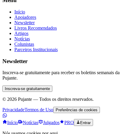
Menu
Início
Apoiadores
Newsletter
Livros Recomendados
Artigos
Notícias
Colunistas
Parceiros Institucionais
Newsletter
Inscreva-se gratuitamente para receber os boletins semanais da
Pujante.
Inscreva-se gratuitamente
©
2026
Pujante — Todos os direitos reservados.
Privacidade
Termos de Uso
Preferências de cookies
Início
Notícias
Julgados
PRO
Entrar
Nós usamos cookies por aqui