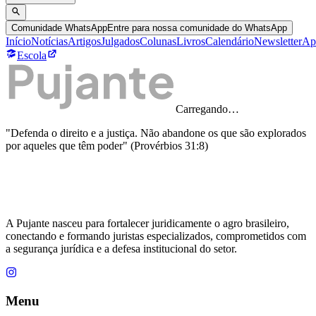
Comunidade WhatsApp
Entre para nossa comunidade do WhatsApp
Início
Notícias
Artigos
Julgados
Colunas
Livros
Calendário
Newsletter
Ap
Escola
Carregando…
"Defenda o direito e a justiça. Não abandone os que são explorados
por aqueles que têm poder" (Provérbios 31:8)
A Pujante nasceu para fortalecer juridicamente o agro brasileiro,
conectando e formando juristas especializados, comprometidos com
a segurança jurídica e a defesa institucional do setor.
Menu