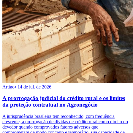
Artigo
•
14 de jul. de 2026
A prorrogação judicial do crédito rural e os limites
da proteção contratual no Agronegócio
A jurisprudência brasileira tem reconhecido, com frequência
crescente, a prorrogação de dívidas de crédito rural como direito do
devedor quando comprovados fatores adversos que
comprometam,de modo concreto e temporário, sua capacidade de