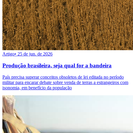
Artigo
•
25 de jun. de 2026
Produção brasileira, seja qual for a bandeira
País precisa superar conceitos obsoletos de lei editada no período
militar para encarar debate sobre venda de terras a estrangeiros com
isonomia, em benefício da população