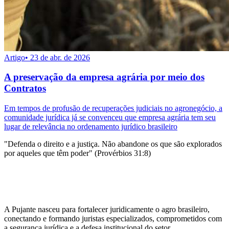
Artigo
•
23 de abr. de 2026
A preservação da empresa agrária por meio dos
Contratos
Em tempos de profusão de recuperações judiciais no agronegócio, a
comunidade jurídica já se convenceu que empresa agrária tem seu
lugar de relevância no ordenamento jurídico brasileiro
"Defenda o direito e a justiça. Não abandone os que são explorados
por aqueles que têm poder" (Provérbios 31:8)
A Pujante nasceu para fortalecer juridicamente o agro brasileiro,
conectando e formando juristas especializados, comprometidos com
a segurança jurídica e a defesa institucional do setor.