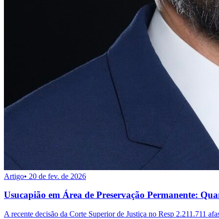
Artigo
•
20 de fev. de 2026
Usucapião em Área de Preservação Permanente: Quand
A recente decisão da Corte Superior de Justiça no Resp 2.211.711 af