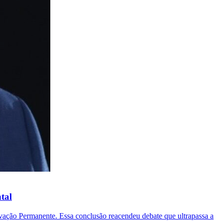
tal
rvação Permanente. Essa conclusão reacendeu debate que ultrapassa a