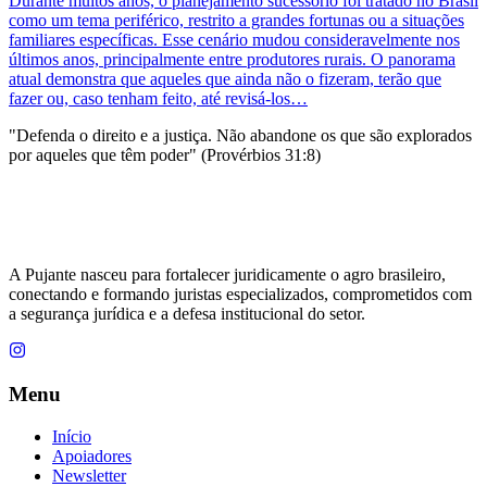
Durante muitos anos, o planejamento sucessório foi tratado no Brasil
como um tema periférico, restrito a grandes fortunas ou a situações
familiares específicas. Esse cenário mudou consideravelmente nos
últimos anos, principalmente entre produtores rurais. O panorama
atual demonstra que aqueles que ainda não o fizeram, terão que
fazer ou, caso tenham feito, até revisá-los…
"Defenda o direito e a justiça. Não abandone os que são explorados
por aqueles que têm poder" (Provérbios 31:8)
A Pujante nasceu para fortalecer juridicamente o agro brasileiro,
conectando e formando juristas especializados, comprometidos com
a segurança jurídica e a defesa institucional do setor.
Menu
Início
Apoiadores
Newsletter