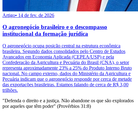
Artigo
•
14 de fev. de 2026
O agronegócio brasileiro e o descompasso
institucional da formação jurídica
O agronegócio ocupa posição central na estrutura econômica
brasileira. Segundo dados consolidados pelo Centro de Estudos
Avançados em Economia Aplicada (CEPEA/USP) e pela
Confederação da Agricultura e Pecuária do Brasil (CNA), o setor
representa aproximadamente 23% a 25% do Produto Interno Bruto
nacional. No campo externo, dados do Ministério da Agricultura e
Pecuária indicam que o agronegócio responde por cerca de metade
das exportações brasileiras. Estamos falando de cerca de R$ 3,00
trilhões.
"Defenda o direito e a justiça. Não abandone os que são explorados
por aqueles que têm poder" (Provérbios 31:8)