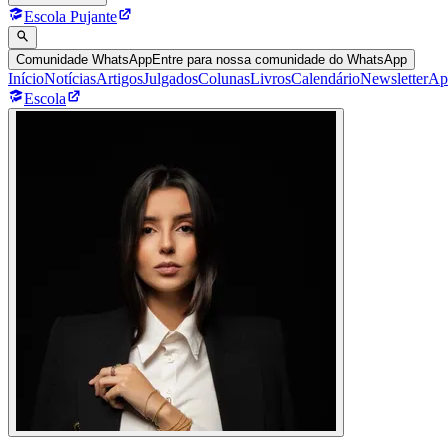
Escola Pujante
Comunidade WhatsApp
Entre para nossa comunidade do WhatsApp
Início
Notícias
Artigos
Julgados
Colunas
Livros
Calendário
Newsletter
Ap
Escola