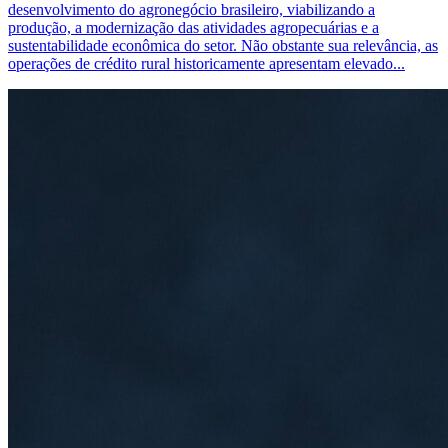
desenvolvimento do agronegócio brasileiro, viabilizando a
produção, a modernização das atividades agropecuárias e a
sustentabilidade econômica do setor. Não obstante sua relevância, as
operações de crédito rural historicamente apresentam elevado...