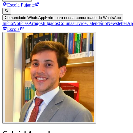
Escola Pujante
Comunidade WhatsApp
Entre para nossa comunidade do WhatsApp
Início
Notícias
Artigos
Julgados
Colunas
Livros
Calendário
Newsletter
Ap
Escola