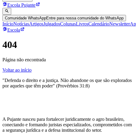
Escola Pujante
Comunidade WhatsApp
Entre para nossa comunidade do WhatsApp
Início
Notícias
Artigos
Julgados
Colunas
Livros
Calendário
Newsletter
Ap
Escola
404
Página não encontrada
Voltar ao início
"Defenda o direito e a justiça. Não abandone os que são explorados
por aqueles que têm poder" (Provérbios 31:8)
A Pujante nasceu para fortalecer juridicamente o agro brasileiro,
conectando e formando juristas especializados, comprometidos com
a segurança jurídica e a defesa institucional do setor.